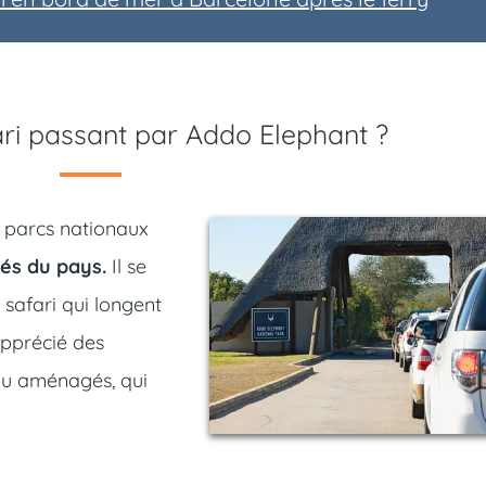
ari passant par Addo Elephant ?
s parcs nationaux
ités du pays.
Il se
 safari qui longent
 apprécié des
au aménagés, qui