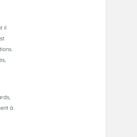
 il
st
ions.
es,
rds,
ient à