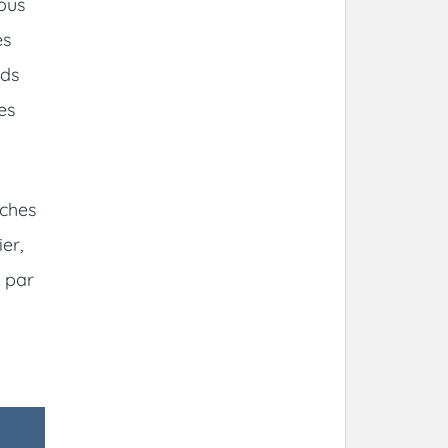
Vous
es
nds
es
uches
ier,
s par