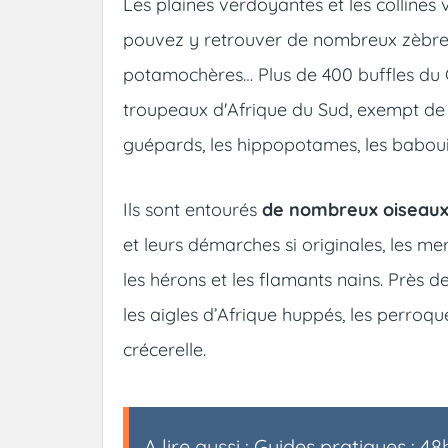
Les plaines verdoyantes et les collines
pouvez y retrouver de nombreux zèbres 
potamochères… Plus de 400 buffles du C
troupeaux d'Afrique du Sud, exempt de 
guépards, les hippopotames, les babouin
Ils sont entourés
de nombreux oiseau
et leurs démarches si originales, les merle
les hérons et les flamants nains. Près d
les aigles d’Afrique huppés, les perroq
crécerelle.
A lire aussi :
Guides pratiques : 48