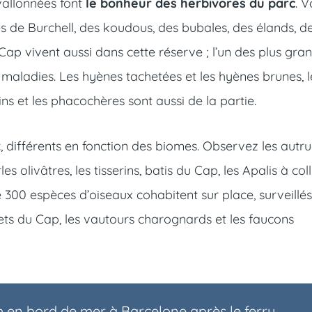
 vallonnées font
le bonheur des herbivores du parc
. 
de Burchell, des koudous, des bubales, des élands, d
ap vivent aussi dans cette réserve ; l’un des plus gra
maladies. Les hyènes tachetées et les hyènes brunes, l
s et les phacochères sont aussi de la partie.
x
, différents en fonction des biomes. Observez les autr
s olivâtres, les tisserins, batis du Cap, les Apalis à coll
e 300 espèces d’oiseaux cohabitent sur place, surveillé
uets du Cap, les vautours charognards et les faucons
h en bord de mer à Barcelone après le ferry