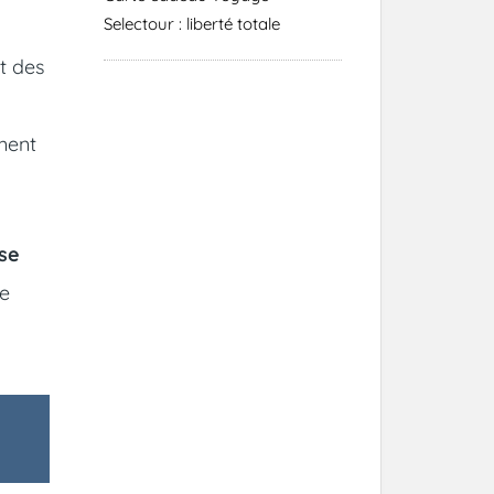
Selectour : liberté totale
t des
ement
sse
de