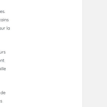
es.
tains
ur la
urs
ent
ille
 de
es