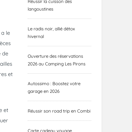
Réussir la cuisson des
langoustines
Le radis noir, allié détox
 a le
hivernal
pèces
e de
Ouverture des réservations
ailles
2026 au Camping Les Pirons
res et
Autossimo : Boostez votre
garage en 2026
e et
Réussir son road trip en Combi
tuer
Carte cadeau voyage