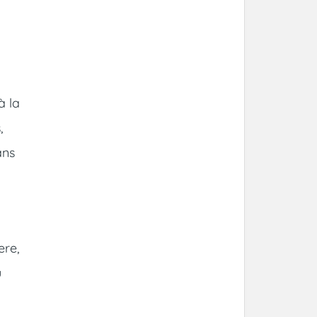
à la
,
ans
ere,
u