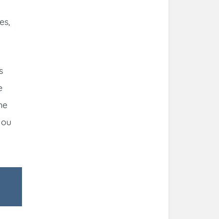
es,
s
e
ne
 ou