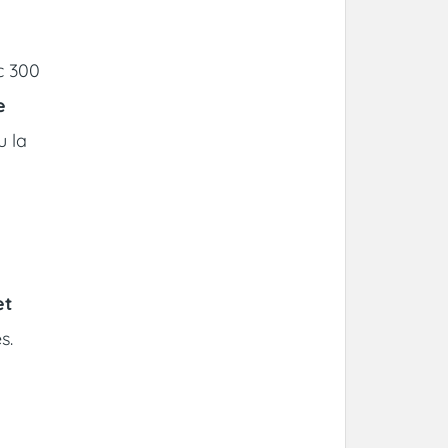
c 300
e
u la
et
s.