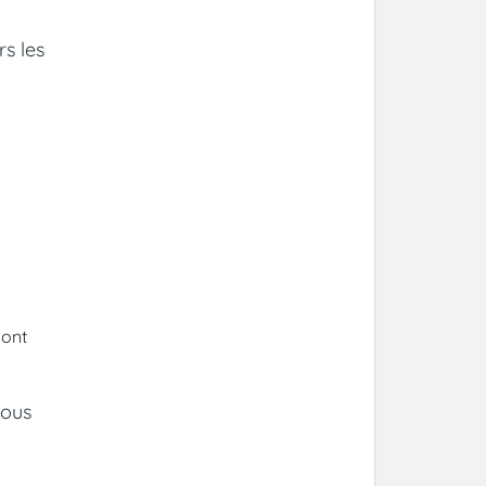
s les
sont
vous