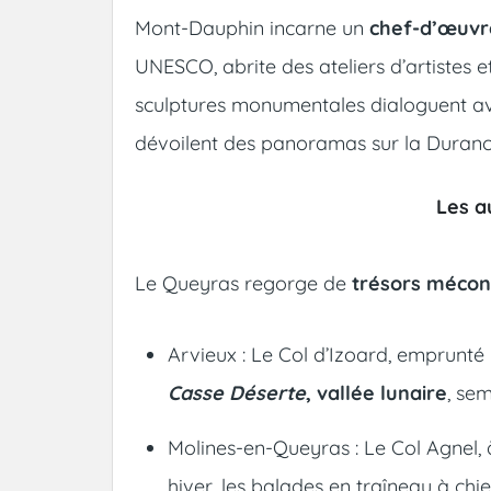
Mont-Dauphin incarne un
chef-d’œuvre
UNESCO, abrite des ateliers d’artistes e
sculptures monumentales dialoguent avec
dévoilent des panoramas sur la Durance 
Les a
Le Queyras regorge de
trésors méco
Arvieux : Le Col d’Izoard, emprunté 
Casse Déserte
, vallée lunaire
, sem
Molines-en-Queyras : Le Col Agnel, 
hiver, les balades en traîneau à ch