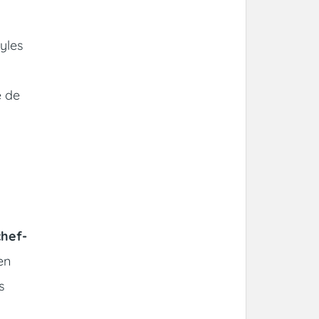
yles
é de
chef-
en
s