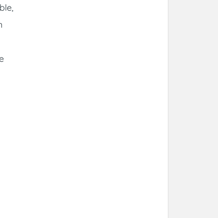
ble,
n
e