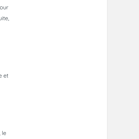
pour
ite,
8
e et
 le