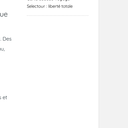
Selectour : liberté totale
que
. Des
u,
s et