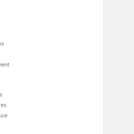
es
ment
s
res
uce