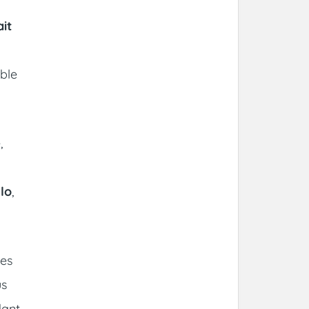
ait
ble
,
elo
,
Les
us
dant